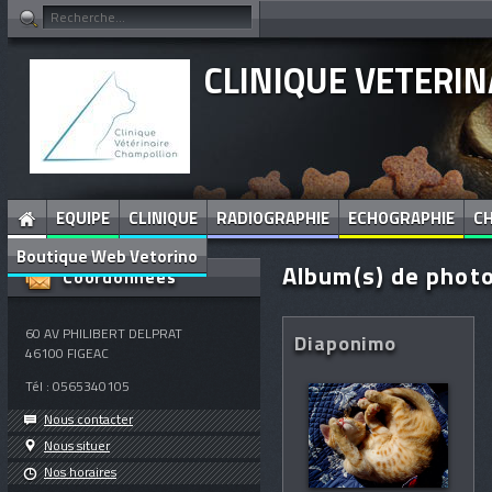
CLINIQUE VETERI
EQUIPE
CLINIQUE
RADIOGRAPHIE
ECHOGRAPHIE
CH
Boutique Web Vetorino
Album(s) de phot
Coordonnées
60 AV PHILIBERT DELPRAT
Diaponimo
46100
FIGEAC
Tél :
0565340105
Nous contacter
Nous situer
Nos horaires