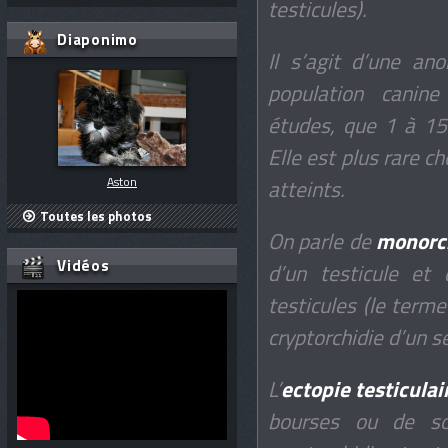
testicules).
Diaponimo
Il s’agit d’une an
population canine
études, que 1 à 15
Elle est plus rare ch
Aston
atteints.
Toutes les photos
On parle de
monorc
Vidéos
d’un testicule et 
testicules (le term
cryptorchidie d’un se
L’
ectopie testiculai
bourses ou de so