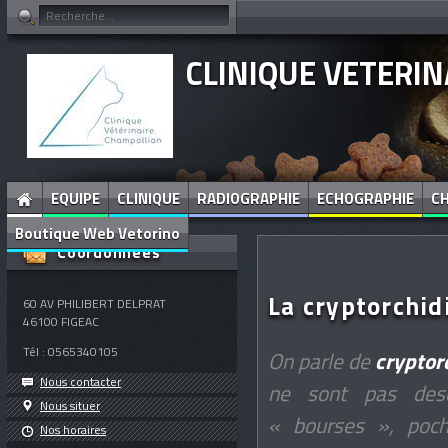
CLINIQUE VETERI
EQUIPE
CLINIQUE
RADIOGRAPHIE
ECHOGRAPHIE
CH
Boutique Web Vetorino
Coordonnées
La cryptorchid
60 AV PHILIBERT DELPRAT
46100
FIGEAC
Tél :
0565340105
On parle de
cryptor
Nous contacter
ne sont pas des
Nous situer
« bourses », poch
Nos horaires