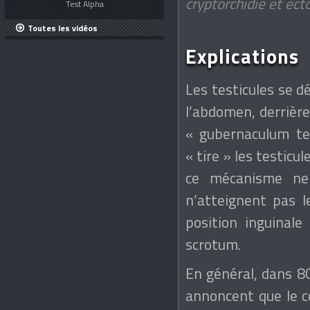
cryptorchidie et ect
Test Alpha
Toutes les vidéos
Explications
Les testicules se d
l’abdomen, derrière
« gubernaculum te
« tire » les testicu
ce mécanisme ne 
n’atteignent pas l
position inguinale
scrotum.
En général, dans 80
annoncent que le cô