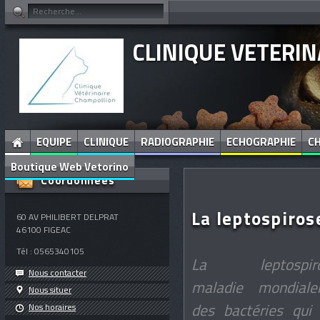
CLINIQUE VETERI
EQUIPE
CLINIQUE
RADIOGRAPHIE
ECHOGRAPHIE
CH
Boutique Web Vetorino
Coordonnées
La leptospiros
60 AV PHILIBERT DELPRAT
46100
FIGEAC
Tél :
0565340105
La leptos
Nous contacter
maladie mondial
Nous situer
des bactéries qui
Nos horaires