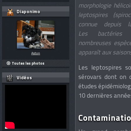
morphologie hélicoïd
Diaponimo
leptospires (spir
connue depuis l
Les bactéries 
nombreuses espèce
apparaît aux saison
Aston
Toutes les photos
Les leptospires s
sérovars dont on c
Vidéos
études épidémiolog
10 dernières année
Contaminati