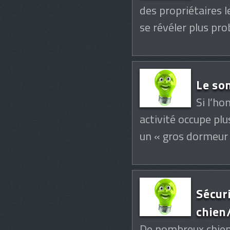
des propriétaires l
se révéler plus p
Le so
Si l’h
activité occupe plu
un « gros dormeur
Sécur
chien
De nombreux chiens