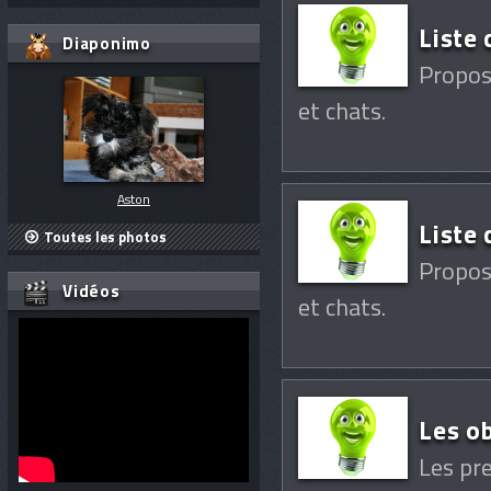
Liste
Diaponimo
Propos
et chats.
Aston
Liste
Toutes les photos
Propos
Vidéos
et chats.
Les o
Les pr