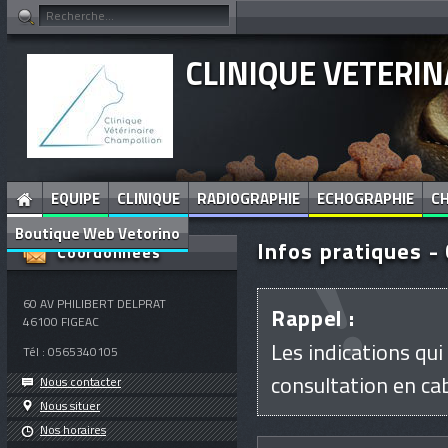
CLINIQUE VETERI
EQUIPE
CLINIQUE
RADIOGRAPHIE
ECHOGRAPHIE
CH
Boutique Web Vetorino
Infos pratiques -
Coordonnées
60 AV PHILIBERT DELPRAT
Rappel :
46100
FIGEAC
Les indications qui
Tél :
0565340105
consultation en cab
Nous contacter
Nous situer
Nos horaires